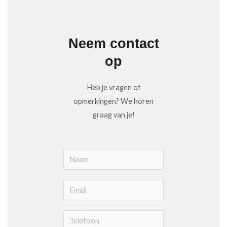
o
r
y
k
a
m
Neem contact
op
Heb je vragen of
opmerkingen? We horen
graag van je!