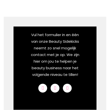
Vul het formulier in en één
van onze Beauty Sidekicks
neemt zo snel mogelijk
contact met je op. We zijn
hier om jou te helpen je
beauty business naar het
volgende niveau te tillen!
F
I
S
a
n
p
c
s
o
e
t
t
b
a
i
o
g
f