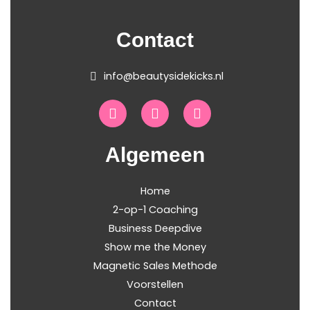
Contact
info@beautysidekicks.nl
F
I
S
a
n
p
c
s
o
e
t
t
Algemeen
b
a
i
o
g
f
o
r
y
Home
k
a
2-op-1 Coaching
-
m
Business Deepdive
f
Show me the Money
Magnetic Sales Methode
Voorstellen
Contact